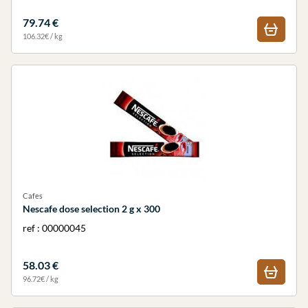
79.74 €
106.32€ / kg
Cafes
Nescafe dose selection 2 g x 300
ref : 00000045
58.03 €
96.72€ / kg