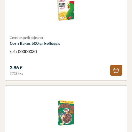
Cereales petit dejeuner
Corn flakes 500 gr kellogg's
ref : 00000030
3.86 €
7.72€ / kg