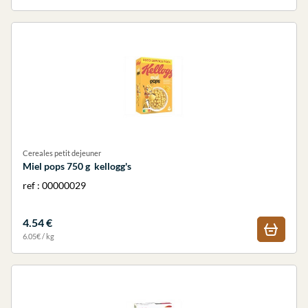
Cereales petit dejeuner
Miel pops 750 g kellogg's
ref : 00000029
4.54 €
6.05€ / kg