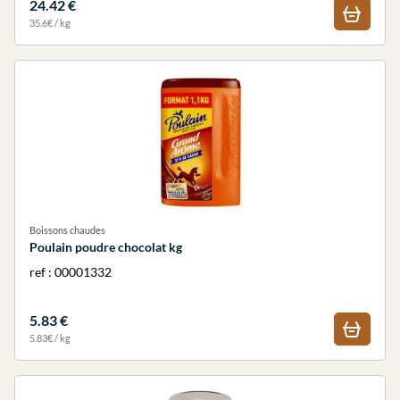
24.42 €
35.6€ / kg
Boissons chaudes
Poulain poudre chocolat kg
ref : 00001332
5.83 €
5.83€ / kg