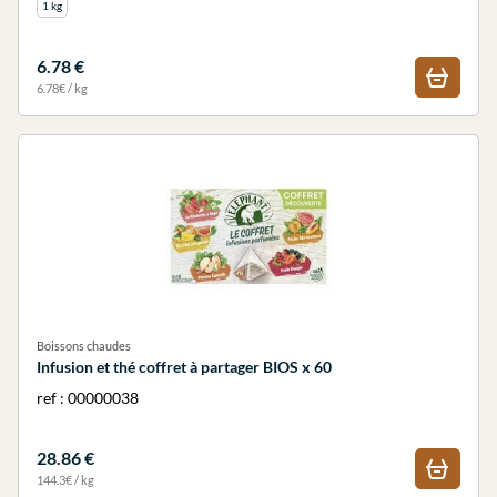
1 kg
6.78 €
6.78€ / kg
Boissons chaudes
Infusion et thé coffret à partager BIOS x 60
ref : 00000038
28.86 €
144.3€ / kg