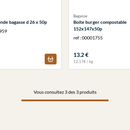
Bagasse
onde bagasse d 26 x 50p
Boite burger compostable
152x147x50p
0959
ref : 00001755
13.2 €
12.17€ / kg
Vous consultez 3 des 3 produits