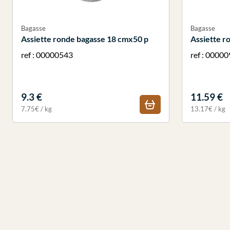
Bagasse
Bagasse
Assiette ronde bagasse 18 cmx50 p
Assiette r
ref : 00000543
ref : 0000
9.3 €
11.59 €
7.75€ / kg
13.17€ / kg