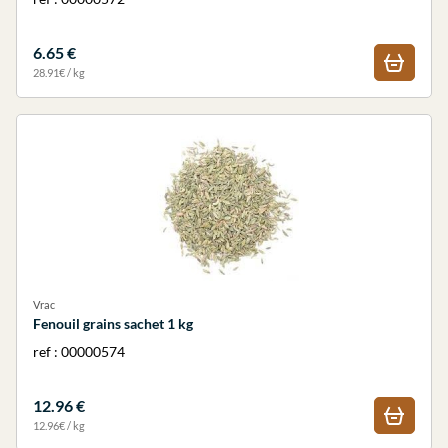
6.65 €
28.91€ / kg
Vrac
Fenouil grains sachet 1 kg
ref : 00000574
12.96 €
12.96€ / kg