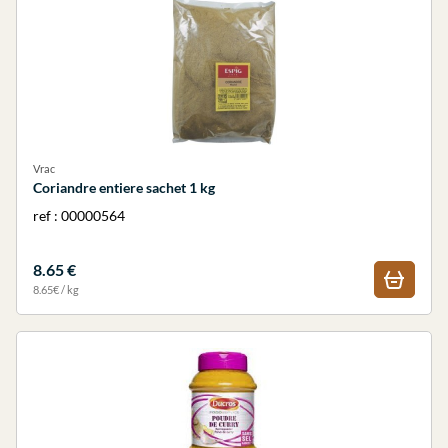
Vrac
Coriandre entiere sachet 1 kg
ref : 00000564
8.65 €
8.65€ / kg