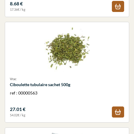
8.68 €
17.36€ / kg
Vrac
Ciboulette tubulaire sachet 500g
ref : 00000563
27.01 €
54.02€ / kg