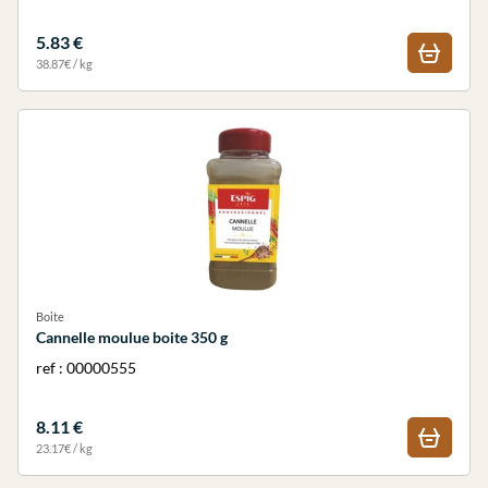
5.83 €
38.87€ / kg
Boite
Cannelle moulue boite 350 g
ref : 00000555
8.11 €
23.17€ / kg