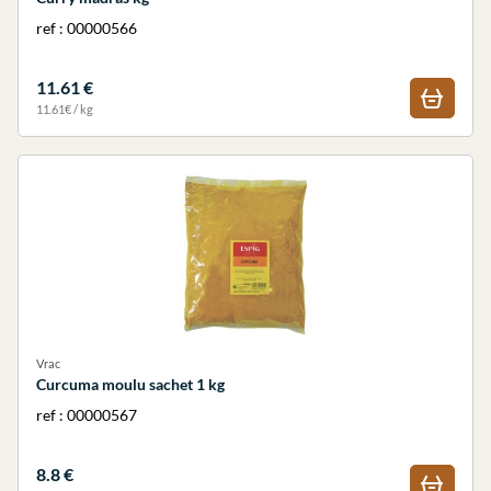
ref : 00000566
11.61 €
11.61€ / kg
Vrac
Curcuma moulu sachet 1 kg
ref : 00000567
8.8 €