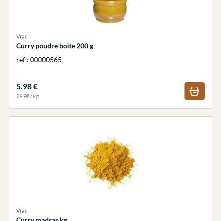
Vrac
Curry poudre boite 200 g
ref : 00000565
5.98 €
29.9€ / kg
Vrac
Curry madras kg