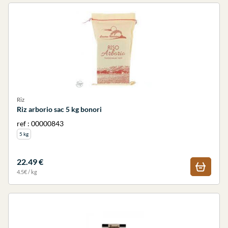
Riz
Riz arborio sac 5 kg bonori
ref : 00000843
5 kg
22.49 €
4.5€ / kg