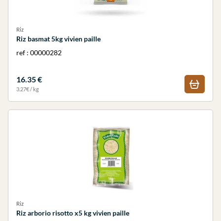
Riz
Riz basmat 5kg vivien paille
ref : 00000282
16.35 €
3.27€ / kg
Riz
Riz arborio risotto x5 kg vivien paille