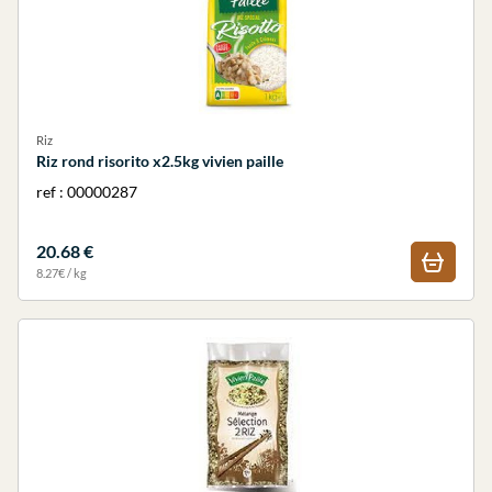
Riz
Riz rond risorito x2.5kg vivien paille
ref : 00000287
20.68 €
8.27€ / kg