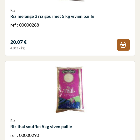
Riz
Riz melange 3 riz gourmet 5 kg vivien paille
ref : 00000288
20.07 €
4.01€ / kg
Riz
Riz thai soufflet 5kg viven paille
ref : 00000290