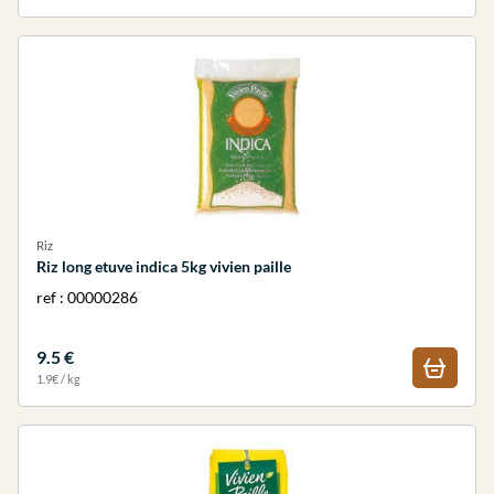
Riz
Riz long etuve indica 5kg vivien paille
ref : 00000286
9.5 €
1.9€ / kg