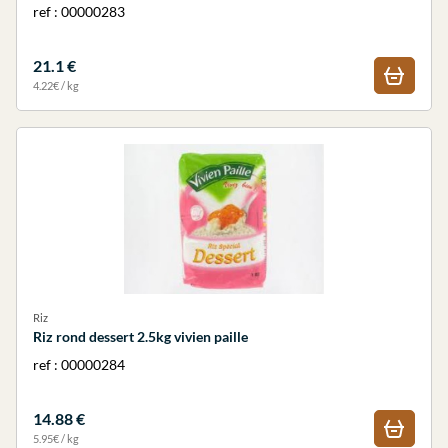
ref : 00000283
21.1 €
4.22€ / kg
Riz
Riz rond dessert 2.5kg vivien paille
ref : 00000284
14.88 €
5.95€ / kg