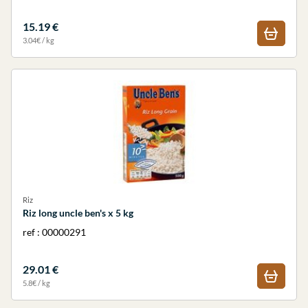
15.19 €
3.04€ / kg
Riz
Riz long uncle ben's x 5 kg
ref : 00000291
29.01 €
5.8€ / kg