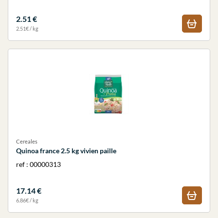
2.51 €
2.51€ / kg
Cereales
Quinoa france 2.5 kg vivien paille
ref : 00000313
17.14 €
6.86€ / kg