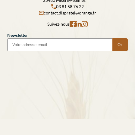
25480 Miserey-Salines
03 81 58 76 22
contact.dispratel@orange.fr
Suivez-nous
Newsletter
Ok