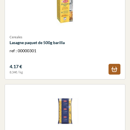
Cereales
Lasagne paquet de 500g barilla
ref : 00000301
4.17 €
8.34€ / kg