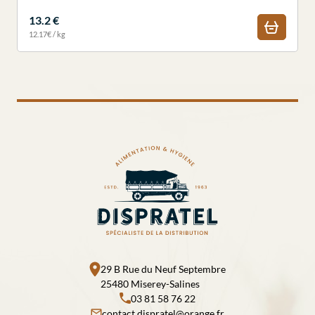
13.2 €
12.17€ / kg
29 B Rue du Neuf Septembre
25480 Miserey-Salines
03 81 58 76 22
contact.dispratel@orange.fr