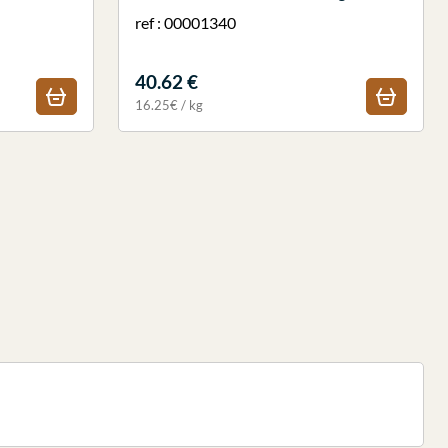
ref : 00001340
40.62 €
16.25€ / kg