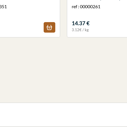
1351
ref : 00000261
14.37 €
3.12€ / kg