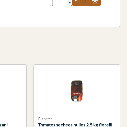
Acheter
Elabores
zani
Tomates sechees huiles 2.5 kg florelli