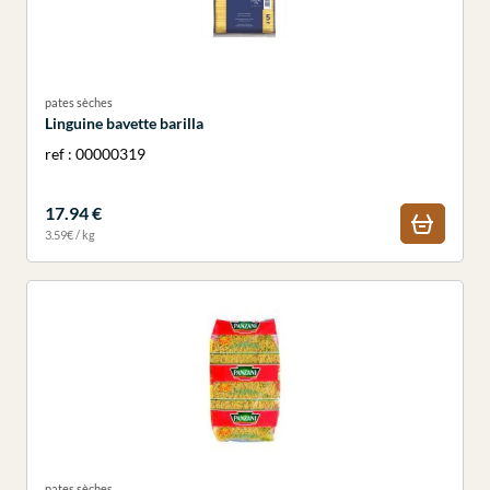
pates sèches
Linguine bavette barilla
ref : 00000319
17.94 €
3.59€ / kg
pates sèches