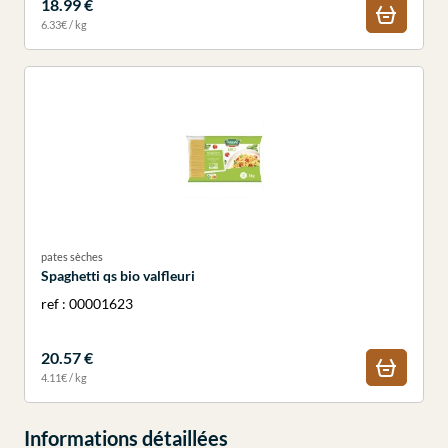
18.99 €
6.33€ / kg
pates sèches
Spaghetti qs bio valfleuri
ref : 00001623
20.57 €
4.11€ / kg
Informations détaillées