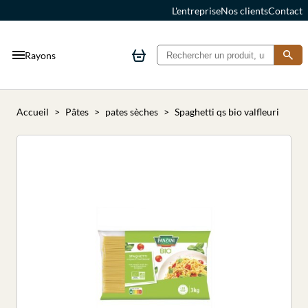
L'entreprise
Nos clients
Contact
Rayons
Accueil
Pâtes
pates sèches
Spaghetti qs bio valfleuri