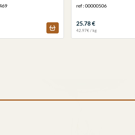
0469
ref : 00000506
25.78 €
42.97€ / kg