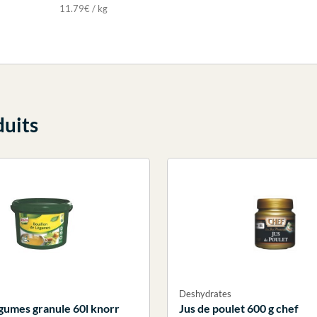
11.79€ / kg
duits
Deshydrates
egumes granule 60l knorr
Jus de poulet 600 g chef