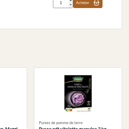
Acheter
Purees de pomme de terre
an Maggi
Puree pdt vitelotte granulee 2 kg