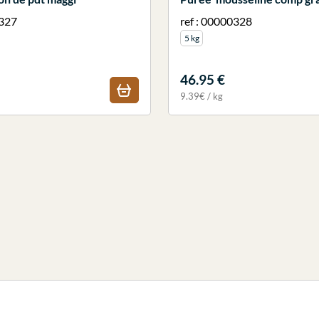
0327
ref : 00000328
5 kg
46.95 €
9.39€ / kg