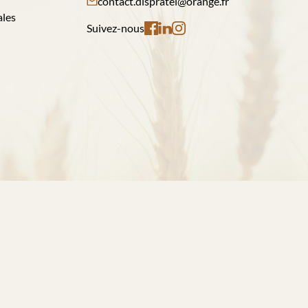
contact.dispratel@orange.fr
ales
Suivez-nous