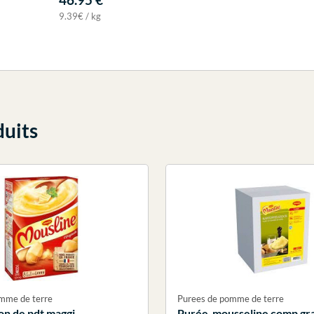
9.39€ / kg
duits
mme de terre
Purees de pomme de terre
on de pdt maggi
Purée mousseline comp gr