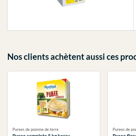
Nos clients achètent aussi ces pro
Purees de pomme de terre
Purees de po
Puree complete 5 kg kerry
Puree floc