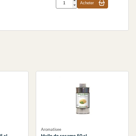
Acheter
Aromatisee
5 cl
Huile de sesame 50 cl