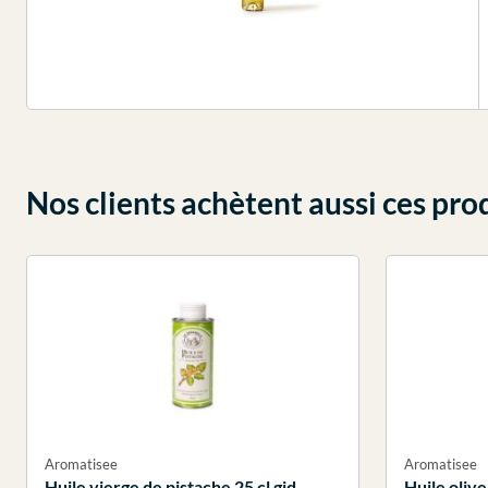
Nos clients achètent aussi ces pro
Aromatisee
Aromatisee
Huile vierge de pistache 25 cl gid
Huile olive