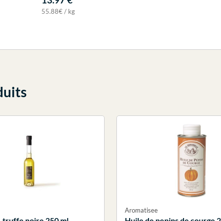
55.88€ / kg
duits
Aromatisee
 truffe noire 250 ml
Huile de pepins de courge 2