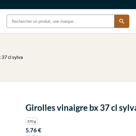
 37 cl sylva
Girolles vinaigre bx 37 cl sylv
370 g
5.76 €