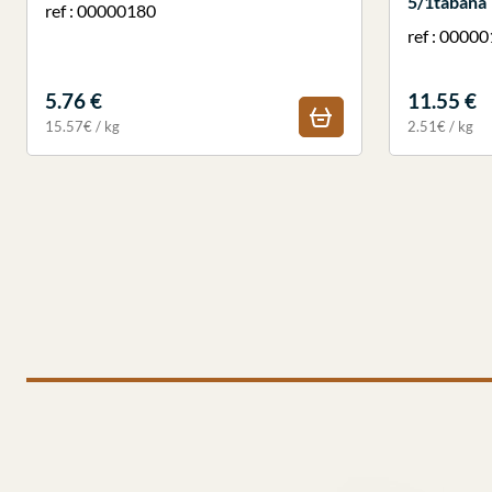
5/1tabana
ref : 00000180
ref : 0000
5.76 €
11.55 €
15.57€ / kg
2.51€ / kg