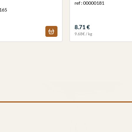
ref : 00000181
0165
8.71 €
9.68€ / kg