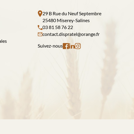
29 B Rue du Neuf Septembre
25480 Miserey-Salines
03 81 58 76 22
contact.dispratel@orange.fr
ales
Suivez-nous