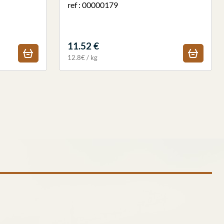
ref : 00000179
11.52 €
12.8€ / kg