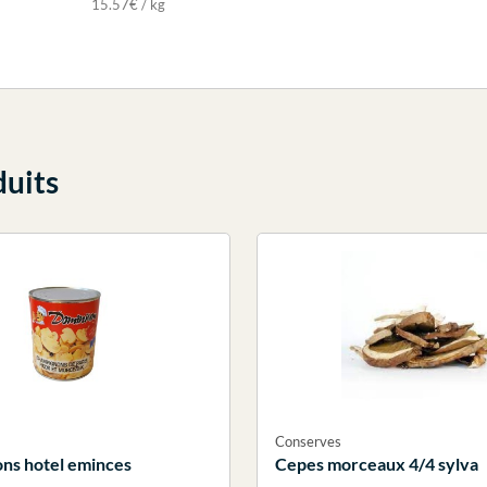
15.57€ / kg
duits
Conserves
ns hotel eminces
Cepes morceaux 4/4 sylva