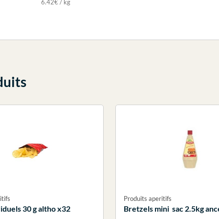
6.42€ / kg
duits
tifs
Produits aperitifs
iduels 30 g altho x32
Bretzels mini sac 2.5kg anc