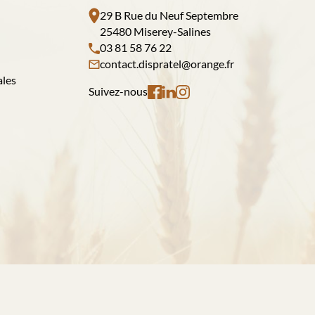
29 B Rue du Neuf Septembre
25480 Miserey-Salines
03 81 58 76 22
contact.dispratel@orange.fr
ales
Suivez-nous