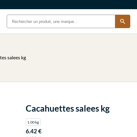
es salees kg
Cacahuettes salees kg
1.00 kg
6.42 €