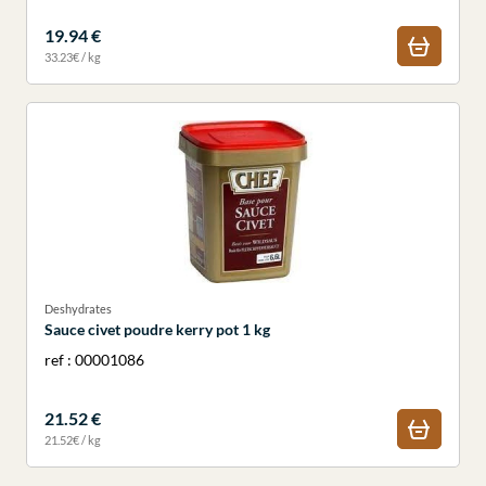
19.94 €
33.23€ / kg
Deshydrates
Sauce civet poudre kerry pot 1 kg
ref : 00001086
21.52 €
21.52€ / kg