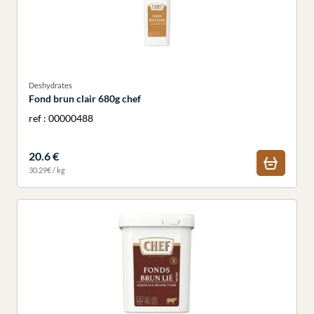
Deshydrates
Fond brun clair 680g chef
ref : 00000488
20.6 €
30.29€ / kg