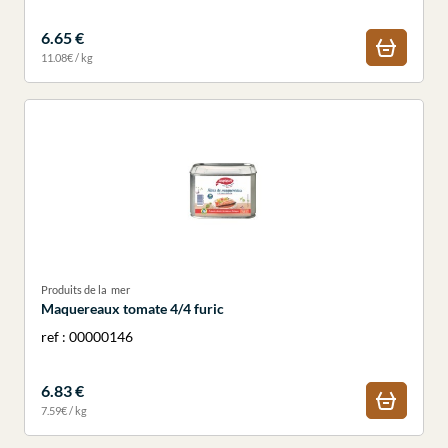
6.65 €
11.08€ / kg
Produits de la mer
Maquereaux tomate 4/4 furic
ref : 00000146
6.83 €
7.59€ / kg