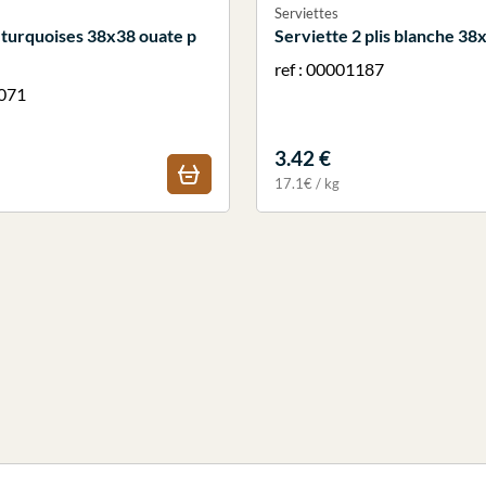
Serviettes
 turquoises 38x38 ouate p
Serviette 2 plis blanche 3
ref : 00001187
1071
3.42 €
17.1€ / kg