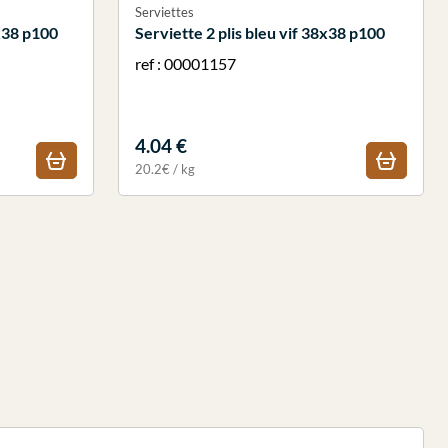
Serviettes
8x38 p100
Serviette 2 plis bleu vif 38x38 p100
ref : 00001157
4.04 €
20.2€ / kg