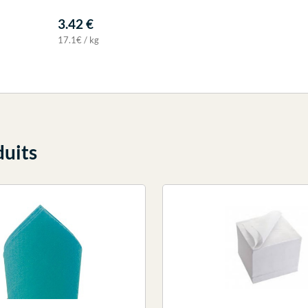
3.42 €
17.1€ / kg
duits