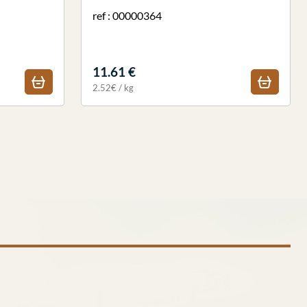
ref : 00000364
11.61 €
2.52€ / kg