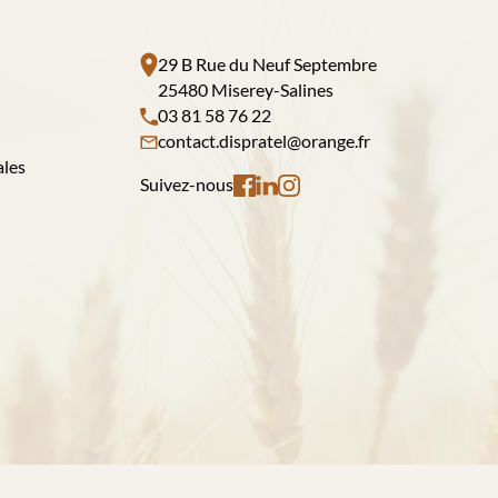
29 B Rue du Neuf Septembre
25480 Miserey-Salines
03 81 58 76 22
contact.dispratel@orange.fr
ales
Suivez-nous