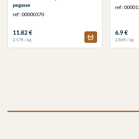
pegasse
ref : 0000
ref : 00000370
11.82 €
6.9 €
2.57€ / kg
2.86€ / kg