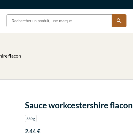
ire flacon
Sauce workcestershire flacon
330 g
2.44 €