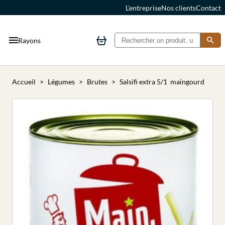
L'entreprise
Nos clients
Contact
Rayons
Accueil
Légumes
Brutes
Salsifi extra 5/1 maingourd