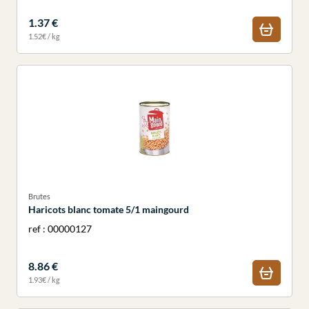
1.37 €
1.52€ / kg
Brutes
Haricots blanc tomate 5/1 maingourd
ref : 00000127
8.86 €
1.93€ / kg