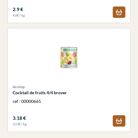
2.9 €
4.6€ / kg
Au sirop
Cocktail de fruits 4/4 brover
ref : 00000665
3.18 €
3.53€ / kg