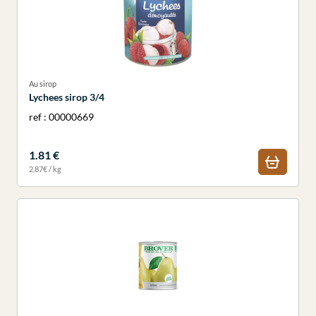
Au sirop
Lychees sirop 3/4
ref : 00000669
1.81 €
2.87€ / kg