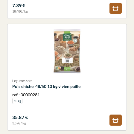
7.39 €
18.48€ / kg
Legumes secs
Pois chiche 48/50 10 kg vivien paille
ref : 00000281
10 kg
35.87 €
3.59€ / kg