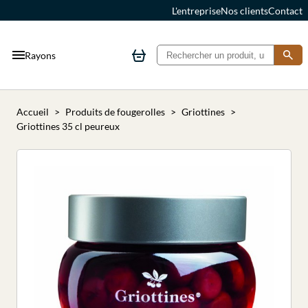
L'entreprise
Nos clients
Contact
Rayons
Accueil
Produits de fougerolles
Griottines
Griottines 35 cl peureux