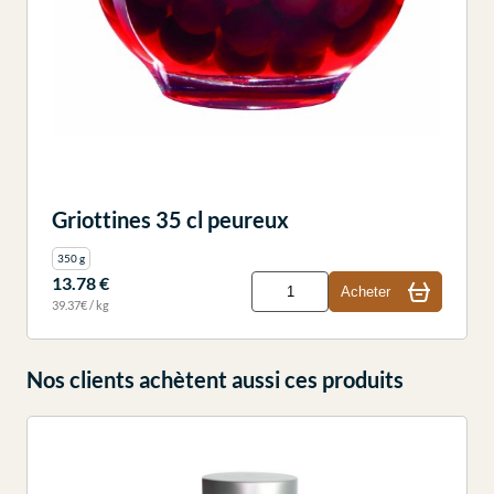
Griottines 35 cl peureux
350 g
13.78 €
Acheter
39.37€ / kg
Nos clients achètent aussi ces produits