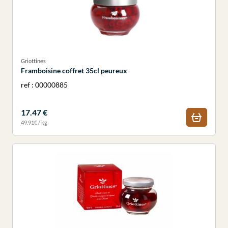
Griottines
Framboisine coffret 35cl peureux
ref : 00000885
17.47 €
49.91€ / kg