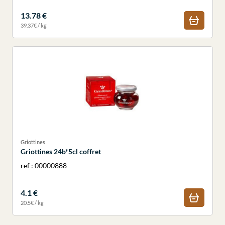
13.78 €
39.37€ / kg
Griottines
Griottines 24b*5cl coffret
ref : 00000888
4.1 €
20.5€ / kg