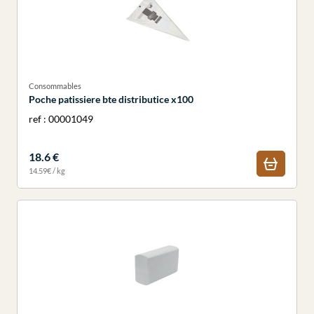
Consommables
Poche patissiere bte distributice x100
ref : 00001049
18.6 €
14.59€ / kg