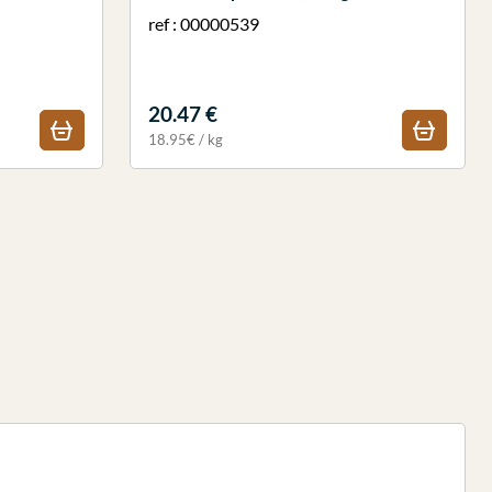
ref : 00000539
20.47 €
18.95€ / kg