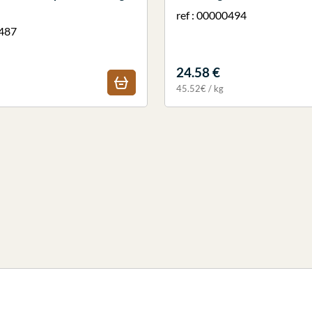
ref : 00000494
0487
24.58 €
45.52€ / kg