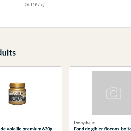
26.11€ / kg
duits
Deshydrates
 de volaille premium 630g
Fond de gibier flocons boi