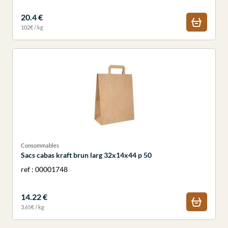
20.4 €
102€ / kg
Consommables
Sacs cabas kraft brun larg 32x14x44 p 50
ref : 00001748
14.22 €
3.65€ / kg