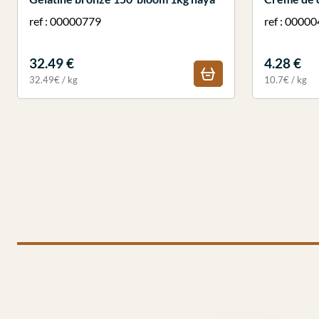
ref : 00000779
ref : 0000
32.49 €
4.28 €
32.49€ / kg
10.7€ / kg