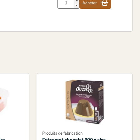
Acheter
Produits de fabrication
 kg
Entremet chocolat 900 g alsa