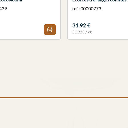
0439
ref : 00000773
31.92 €
31.92€ / kg