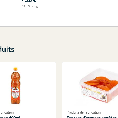
10.7€ / kg
duits
abrication
Produits de fabrication
coco 400ml
Ecorces d'oranges confites