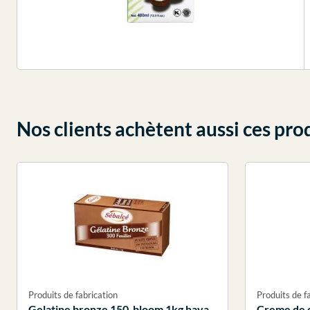
Nos clients achètent aussi ces pro
Produits de fabrication
Produits de f
Gelatine bronze 150 bloom 1kg haya
Creme de 