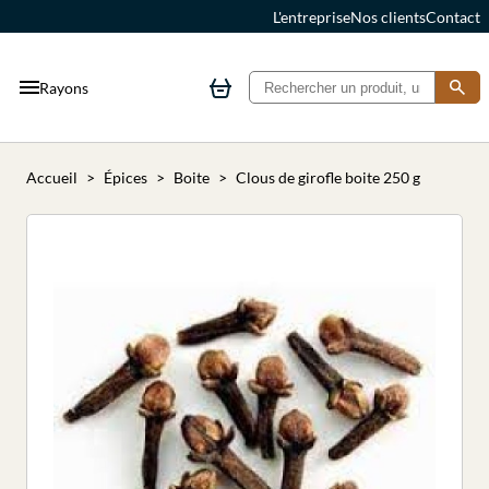
L'entreprise
Nos clients
Contact
Rayons
Accueil
Épices
Boite
Clous de girofle boite 250 g