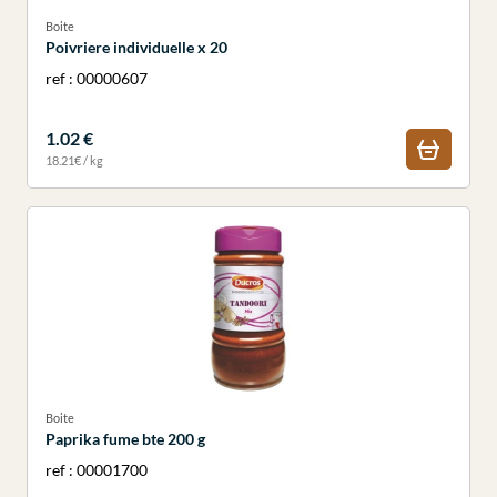
Boite
Poivriere individuelle x 20
ref : 00000607
1.02 €
18.21€ / kg
Boite
Paprika fume bte 200 g
ref : 00001700