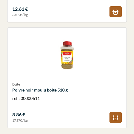
12.61 €
63.05€ / kg
Boite
Poivre noir moulu boite 510 g
ref : 00000611
8.86 €
17.37€ / kg