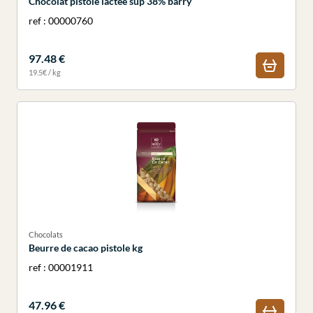
Chocolat pistole lactee sup 38% barry
ref : 00000760
97.48 €
19.5€ / kg
Chocolats
Beurre de cacao pistole kg
ref : 00001911
47.96 €