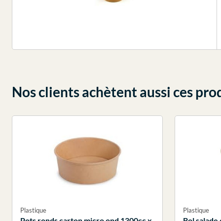
Nos clients achètent aussi ces pro
Plastique
Plastique
Pots ronds carton micro ond 1300cc x
Bol salade