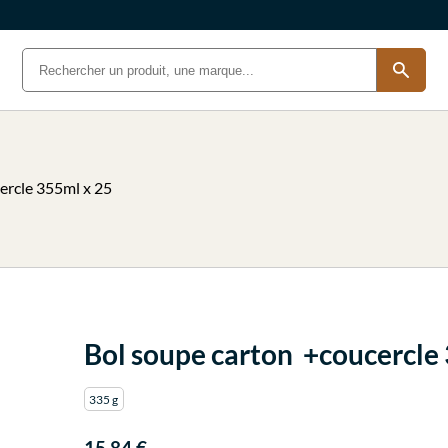
ercle 355ml x 25
Bol soupe carton +coucercle
335 g
15.84 €