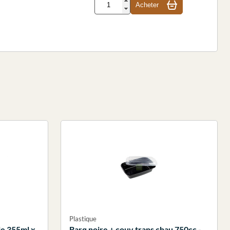
Acheter
Plastique
le 355ml x
Barq noire + couv trans chau 750cc -