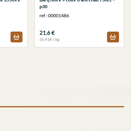
p30
ref : 00001486
21.6 €
35.41€ / kg