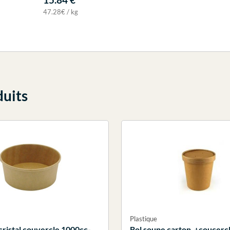
47.28€ / kg
duits
Plastique
 cristal couvercle 1000cc-
Bol soupe carton +coucerc