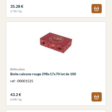
35.28 €
2.71€ / kg
Boites pizza
Boite calzone rouge 298x17x70 lot de 100
ref : 00001525
43.2 €
6.49€ / kg